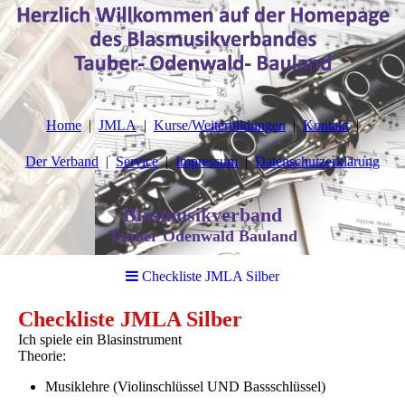
Home
JMLA
Kurse/Weiterbildungen
Kontakt
Der Verband
Service
Impressum
Datenschutzerklärung
Blasmusikverband
Tauber Odenwald Bauland
Checkliste JMLA Silber
Checkliste JMLA Silber
Ich spiele ein Blasinstrument
Theorie:
Musiklehre​ (Violinschlüssel UND Bassschlüssel)